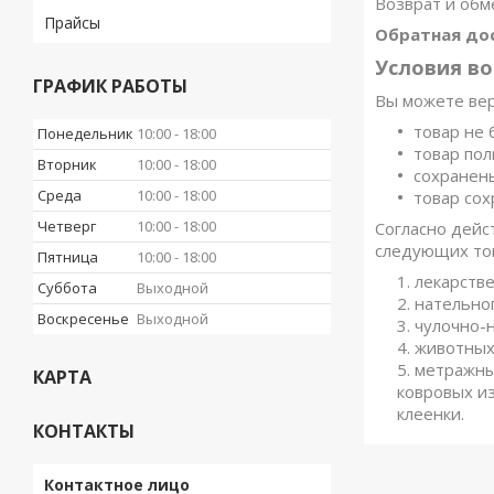
Возврат и обм
Прайсы
Обратная до
Условия во
ГРАФИК РАБОТЫ
Вы можете вер
товар не 
Понедельник
10:00
18:00
товар пол
Вторник
10:00
18:00
сохранены
Среда
10:00
18:00
товар сох
Четверг
10:00
18:00
Согласно дей
следующих тов
Пятница
10:00
18:00
лекарств
Суббота
Выходной
нательног
Воскресенье
Выходной
чулочно-
животных
метражных
КАРТА
ковровых из
клеенки.
КОНТАКТЫ