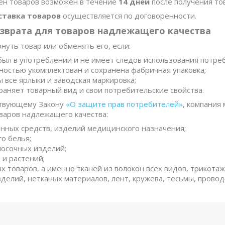
ен товаров возможен в течение
14 дней
после получения то
ставка товаров
осуществляется по договоренности.
зврата для товаров надлежащего качества
нуть товар или обменять его, если:
был в употреблении и не имеет следов использования потребит
ностью укомплектован и сохранена фабричная упаковка;
 все ярлыки и заводская маркировка;
раняет товарный вид и свои потребительские свойства.
ствующему Закону
«О защите прав потребителей»
, компания
аров надлежащего качества:
енных средств, изделий медицинского назначения;
о белья;
носочных изделий;
 и растений;
 товаров, а именно тканей из волокон всех видов, трикотаж
делий, нетканых материалов, лент, кружева, тесьмы, проводо