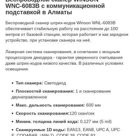
WNС-6083B c коммуникационной
подставкой в Алматы
Беспроводной сканер штрих-кодов Winson WNL-6083B
обеспечивает стабильную работу на расстоянии до 100
метров от базовой станции, которая работает и как зарядное
устройство, при установке сканера на неё.
Лазерная система сканирования, в сочетании с мощным
процессором декодера - гарантия уверенного считывания
даже штрих-кодов низкого качества. В различных условиях
освещения.
Тип сканера:
Светодиод
Плоскостей сканирования:
1 и сканирование
двунаправленное
Макс. дальность сканирования:
600 мм
Скорость сканирования:
120 скан/сек
Миним. толщина линий кода:
0,127 мм (5 mil)
Сканируемые 1D коды:
EAN13, EAN8, UPC A, UPC
E, CODABAR（NW-7), CODE 39, CODE 93,