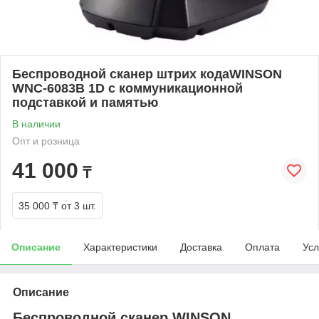
Беспроводной сканер штрих кодаWINSON
WNC-6083B 1D c коммуникационной
подставкой и памятью
В наличии
Опт и розница
41 000
₸
35 000 ₸
от 3 шт.
Описание
Характеристики
Доставка
Оплата
Усл
Описание
Беспроводной сканер WINSON