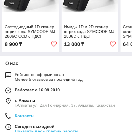
Светодиодный 1D сканер
Имидж 1D и 2D сканер
Ста
штрих кода SYMCODE MJ-
штрих кода SYMCODE MJ-
скан
2806C CCD с НДС!
2806D с НДС!
SYM
НДС
8 900
13 000
64 
₸
₸
О нас
Рейтинг не сформирован
Менее 5 отзывов за последний год
Работает с 16.09.2010
г. Алматы
г.Алматы ул. 2ая Гончарная, 37, Алматы, Казахстан
Контакты
Сегодня выходной
Показать весь график работы