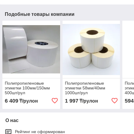
Подобные товары компании
Полипропиленовые
Полипропиленовые
Пол
этикетки 100мм/150мм
этикетки 58мм/40мм
этик
500шт/рул
1000шт/рул
400ш
6 409
1 997
594
₸/рулон
₸/рулон
О нас
Рейтинг не сформирован