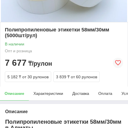
Полипропиленовые этикетки 58мм/30мм
(5000шт/рул)
В наличии
Опт и розница
7 677
₸/рулон
5 182 ₸
от 30 рулонов
3 839 ₸
от 60 рулонов
Описание
Характеристики
Доставка
Оплата
Усл
Описание
Полипропиленовые этикетки 58мм/30мм
в Алматы