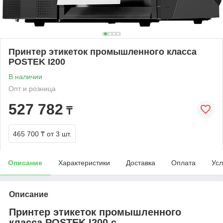
Принтер этикеток промышленного класса
POSTEK I200
В наличии
Опт и розница
527 782
₸
465 700 ₸
от 3 шт.
Описание
Характеристики
Доставка
Оплата
Усл
Описание
Принтер этикеток промышленного
класса POSTEK I200 с