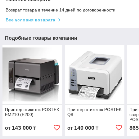
Возврат товара в течение 14 дней по договоренности
Все условия возврата
Подобные товары компании
Принтер этикеток POSTEK
Принтер этикеток POSTEK
Прин
EM210 (E200)
Q8
свер
POS
разр
143 000
140 000
865
от
₸
от
₸