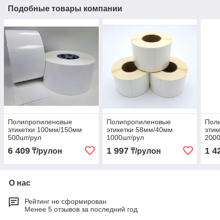
Подобные товары компании
Полипропиленовые
Полипропиленовые
Пол
этикетки 100мм/150мм
этикетки 58мм/40мм
этик
500шт/рул
1000шт/рул
2000
6 409
1 997
1 4
₸/рулон
₸/рулон
О нас
Рейтинг не сформирован
Менее 5 отзывов за последний год