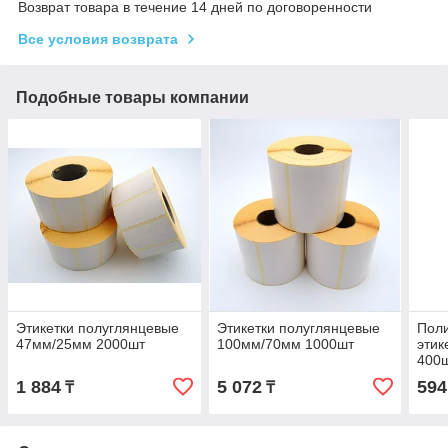
Возврат товара в течение 14 дней по договоренности
Все условия возврата
Подобные товары компании
Этикетки полуглянцевые
Этикетки полуглянцевые
Пол
47мм/25мм 2000шт
100мм/70мм 1000шт
этик
400ш
1 884
5 072
594
₸
₸